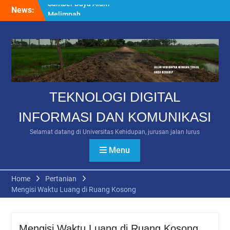
Skip
News:
Hari Ulang Tahun
to
Kemerdekaan RI ke 75
content
Manusia Sampah
TEKNOLOGI DIGITAL
INFORMASI DAN KOMUNIKASI
Selamat datang di Universitas Kehidupan, jurusan jalan lurus
Menu
Home
Pertanian
Mengisi Waktu Luang di Ruang Kosong
Mengisi Waktu Luang di Ruang Kosong