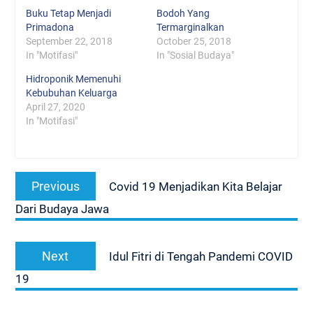
Buku Tetap Menjadi
Bodoh Yang
Primadona
Termarginalkan
September 22, 2018
October 25, 2018
In "Motifasi"
In "Sosial Budaya"
Hidroponik Memenuhi
Kebubuhan Keluarga
April 27, 2020
In "Motifasi"
Post
Previous
Previous
Covid 19 Menjadikan Kita Belajar
navigation
post:
Dari Budaya Jawa
Next
Next
Idul Fitri di Tengah Pandemi COVID
post:
19