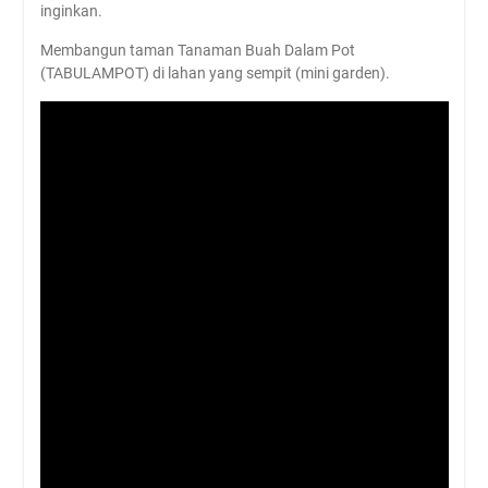
inginkan.
Membangun taman Tanaman Buah Dalam Pot
(TABULAMPOT) di lahan yang sempit (mini garden).